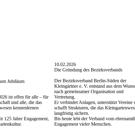
10.02.2026
Die Gründung des Bezirksverbands
Der Bezirksverband Berlin-Süden der
zum Jubiläum
Kleingärtner e. V. entstand aus dem Wuns
nach gemeinsamer Organisation und
26 ist offen für alle – für
Vertretung.
chaft und alle, die das
Er verbindet Anlagen, unterstützt Vereine
nwesen kennenlernen
schafft Strukturen, die das Kleingartenwe
langfristig sichern.
ir 125 Jahre Engagement,
Bis heute lebt der Verband vom ehrenamtl
rtenkultur.
Engagement vieler Menschen.