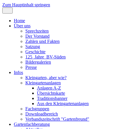
Zum Hauptinhalt springen
Home
Über uns
Sprechzeiten
Der Vorstand
Zahlen und Fakten
Satzung
Geschichte
125_Jahre_BV-Süden
Bildergalerien
Presse
Infos
Kleingarten, aber wie?
Kleingartenanlagen
Anlagen A-Z
Übersichtskarte
Traditionsbanner
Aus den Kleingartenanlagen
Fachgruppen
Downloadbereich
Verbandszeitschrift "Gartenfreund"
Gartenfachberatung